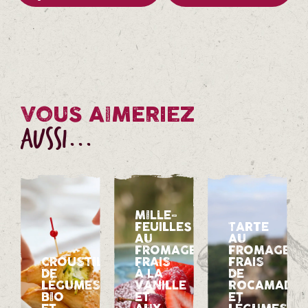
VOUS AIMERIEZ
AUSSI...
MILLE-
FEUILLES
TARTE
AU
AU
FROMAGE
FROMAGE
CROUSTILLANT
FRAIS
FRAIS
DE
À LA
DE
LÉGUMES
VANILLE
ROCAMADO
BIO
ET
ET