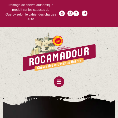
Fromage de chèvre authentique,
produit sur les causses du
Quercy selon le cahier des charges
AOP.