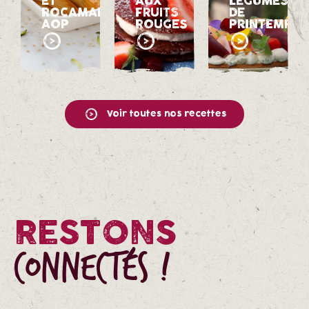
ET
AUX
LÉGUMES
ROCAMADOUR
FRUITS
DE
AOP
ROUGES
PRINTEMPS
Voir toutes nos recettes
RESTONS
CONNECTÉS !