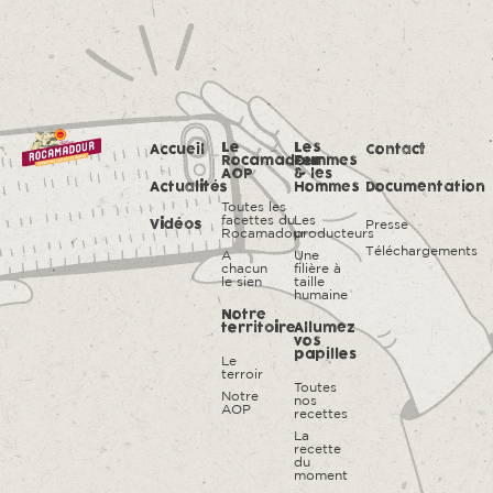
Le
Les
Accueil
Contact
Rocamadour
Femmes
AOP
& les
Actualités
Hommes
Documentation
Toutes les
facettes du
Les
Presse
Vidéos
Rocamadour
producteurs
Téléchargements
A
Une
chacun
filière à
le sien
taille
humaine
Notre
territoire
Allumez
vos
papilles
Le
terroir
Toutes
Notre
nos
AOP
recettes
La
recette
du
moment