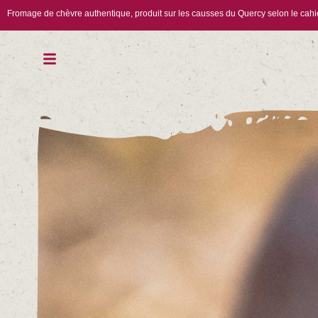
Fromage de chèvre authentique, produit sur les causses du Quercy selon le cah