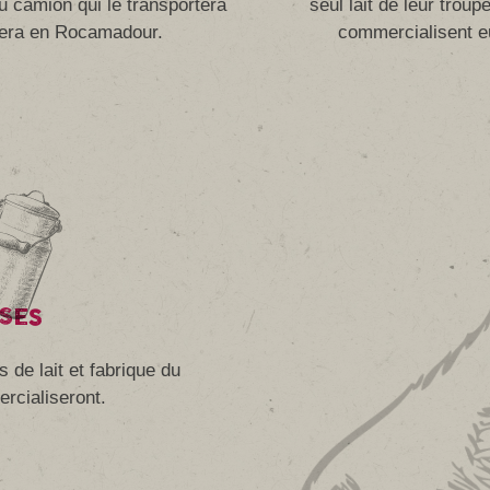
u camion qui le transportera
seul lait de leur trou
rmera en Rocamadour.
commercialisent e
ISES
s de lait et fabrique du
rcialiseront.