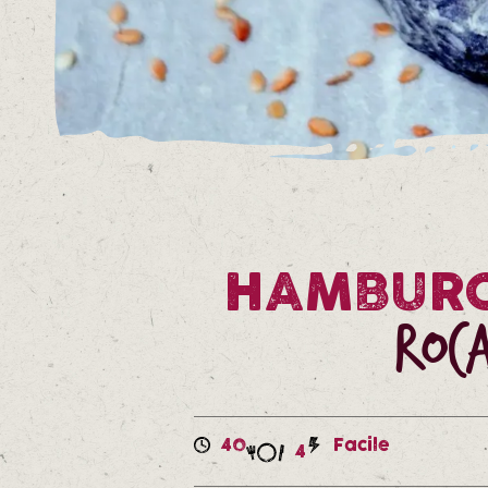
HAMBURG
Roc
40
Facile
4