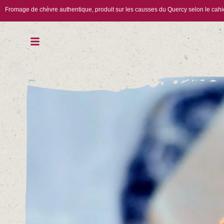
Fromage de chèvre authentique, produit sur les causses du Quercy selon le cah