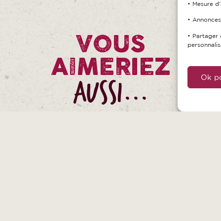
• Mesure d'
• Annonces
• Partager 
VOUS
personnalis
AIMERIEZ
Ok po
AUSSI...