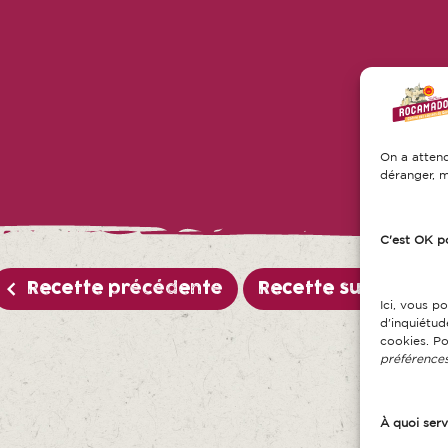
On a attend
déranger, m
C'est OK p
Recette précédente
Recette suivante
Ici, vous p
d'inquiétu
cookies. Po
préférences
À quoi serv