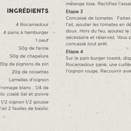
mélange lisse. Rectifiez l’ass
INGRÉDIENTS
Etape 3
Concassé de tomates : Faites ri
4 Rocamadour
l’ail, ajouter les tomates en d
doux. Hors du feu, ajoutez le 
4 pains à hamburger
nécessaire et réservez. Vous 
1 oeuf
concassé tout prêt.
50g de farine
Etape 4
50g de chapelure
Sur le pain burger toasté, di
20g de pignons de pin
Rocamadour pané, une cuillèr
l’oignon rouge. Recouvrir av
20g de noisettes
Lamelles d’oignon
romage blanc : 1/4 de
lic ciselé Sel et poivre
1/2 oignon 1/2 gousse
’ail 2 feulles de basilic