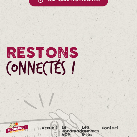
Voir toutes nos recettes
RESTONS
CONNECTÉS !
Le
Les
Accueil
Contact
Rocamadour
Femmes
AOP
& les