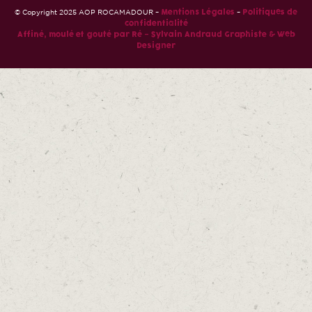
© Copyright 2025 AOP ROCAMADOUR –
–
Mentions Légales
Politiques de
confidentialité
Affiné, moulé et gouté par Ré – Sylvain Andraud Graphiste & Web
Designer