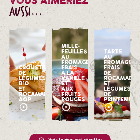
VOUS AIMERIEZ
AUSSI...
MILLE-
FEUILLES
TARTE
AU
AU
FROMAGE
FROMAGE
CROUSTILLANT
FRAIS
FRAIS
DE
À LA
DE
LÉGUMES
VANILLE
ROCAMADO
BIO
ET
ET
ET
AUX
LÉGUMES
ROCAMADOUR
FRUITS
DE
AOP
ROUGES
PRINTEMPS