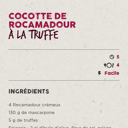
COCOTTE DE
ROCAMADOUR
à la truffe
5
4
Facile
INGRÉDIENTS
4 Rocamadour crémeux
130 g de mascarpone
5 g de truffes
Epicerie : 2 cl d’huile d’olive, fleur de sel, poivre