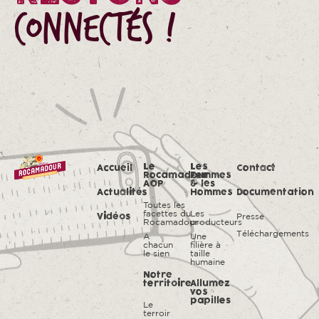
CONNECTÉS !
Le
Les
Accueil
Contact
Rocamadour
Femmes
AOP
& les
Actualités
Hommes
Documentation
Toutes les
facettes du
Les
Presse
Vidéos
Rocamadour
producteurs
Téléchargements
A
Une
chacun
filière à
le sien
taille
humaine
Notre
territoire
Allumez
vos
papilles
Le
terroir