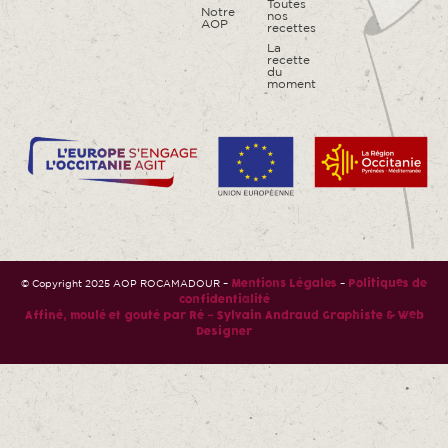
Toutes
Notre
nos
AOP
recettes
La
recette
du
moment
© Copyright 2025 AOP ROCAMADOUR –
–
Mentions Légales
Politiques de
confidentialité
Affiné, moulé et gouté par Ré – Sylvain Andraud Graphiste & Web
Designer