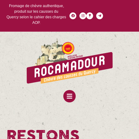
Fromage de chèvre authentique,
produit sur les causses du
Quercy selon le cahier des charges
AOP.
RESTONS