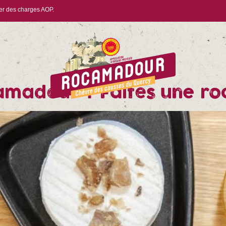
ier des charges AOP.
madour ? Faites une roc