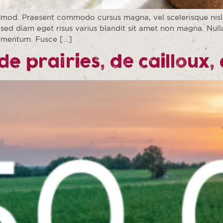
od. Praesent commodo cursus magna, vel scelerisque nisl c
sed diam eget risus varius blandit sit amet non magna. Nulla
ermentum. Fusce […]
e prairies, de cailloux,