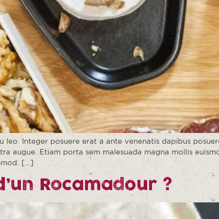
u leo. Integer posuere erat a ante venenatis dapibus posuere v
retra augue. Etiam porta sem malesuada magna mollis euismod.
smod. […]
 d’un Rocamadour ?