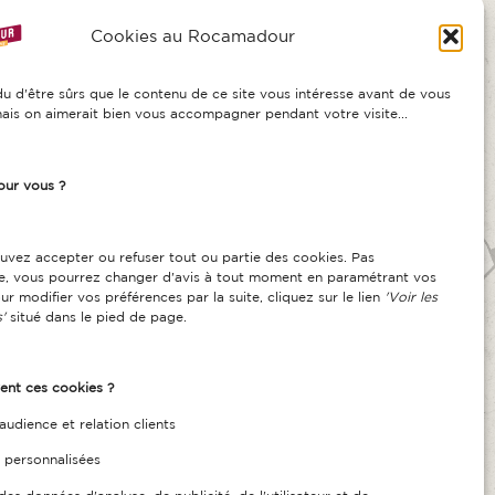
camadour en nous
et en utilisant
Cookies au Rocamadour
p
u d'être sûrs que le contenu de ce site vous intéresse avant de vous
ais on aimerait bien vous accompagner pendant votre visite...
our vous ?
tact
ouvez accepter ou refuser tout ou partie des cookies. Pas
umentation
de, vous pourrez changer d'avis à tout moment en paramétrant vos
ur modifier vos préférences par la suite, cliquez sur le lien
'Voir les
se
'
situé dans le pied de page.
chargements
ent ces cookies ?
audience et relation clients
 personnalisées