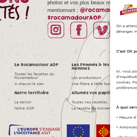
photos et vos plus beaux moments Ro
TÉS !
mentionnant :
@rocamadour_ao
#rocamadourAOP
On a attend
déranger, m
C'est OK p
Le Rocamadour AOP
Les Femmes & les
Con
Hommes
Ici, vous p
Toutes les facettes du
Doc
d'inquiétu
Rocamadour
Les producteurs
cookies. Po
A chacun le sien
Une filière à taille humaine
Pres
préférences
Notre territoire
Allumez vos papilles
Télé
Le terroir
Toutes nos recettes
À quoi serv
Notre AOP
La recette du moment
• Mesure d'
• Annonces